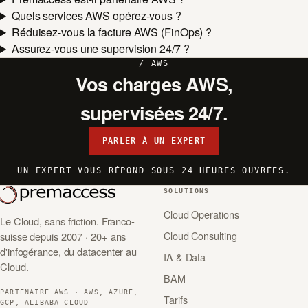
Quels services AWS opérez-vous ?
Réduisez-vous la facture AWS (FinOps) ?
Assurez-vous une supervision 24/7 ?
/ AWS
Vos charges AWS,
supervisées 24/7.
PARLER À UN EXPERT
UN EXPERT VOUS RÉPOND SOUS 24 HEURES OUVRÉES.
SOLUTIONS
Cloud Operations
Le Cloud, sans friction. Franco-
Cloud Consulting
suisse depuis 2007 · 20+ ans
d'infogérance, du datacenter au
IA & Data
Cloud.
BAM
PARTENAIRE AWS · AWS, AZURE,
Tarifs
GCP, ALIBABA CLOUD