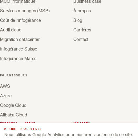
MCO informatique
Business case
Services managés (MSP)
À propos
Coût de l'infogérance
Blog
Audit cloud
Carrières
Migration datacenter
Contact
Infogérance Suisse
Infogérance Maroc
FOURNISSEURS
AWS
Azure
Google Cloud
Alibaba Cloud
FRIBOURG · SIÈGE
HORAIRES
MESURE D'AUDIENCE
Lun-Ven 09h-18h
Rue de Romont 29-31
Nous utilisons Google Analytics pour mesurer l'audience de ce site.
Portail support
CH-1700 Fribourg