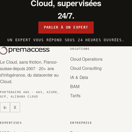
Cloud, supervisées
24/7.
PARLER À UN EXPERT
UN EXPERT VOUS RÉPOND SOUS 24 HEURES OUVRÉES.
SOLUTIONS
Cloud Operations
Le Cloud, sans friction. Franco-
Cloud Consulting
suisse depuis 2007 · 20+ ans
d'infogérance, du datacenter au
IA & Data
Cloud.
BAM
PARTENAIRE AWS · AWS, AZURE,
Tarifs
GCP, ALIBABA CLOUD
in
X
EXPERTISES
ENTREPRISE